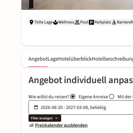
Tolle Lage
Wellness
Pool
Parkplatz
Barrieref
Angebot
Lage
Hotelüberblick
Hotelbeschreibun
Angebot individuell anpa
Wie willst du reisen?
Eigene Anreise
Mit der
Filter anzeigen
Preiskalender ausblenden