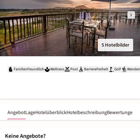
5 Hotelbilder
Familienfreundlich
Wellness
Pool
Barrierefreiheit
Golf
Wander
Angebot
Lage
Hotelüberblick
Hotelbeschreibung
Bewertungen
Keine Angebote?