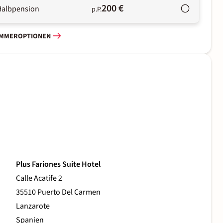
200 €
Halbpension
p.P.
IMMEROPTIONEN
Plus Fariones Suite Hotel
Calle Acatife 2
35510 Puerto Del Carmen
Lanzarote
Spanien