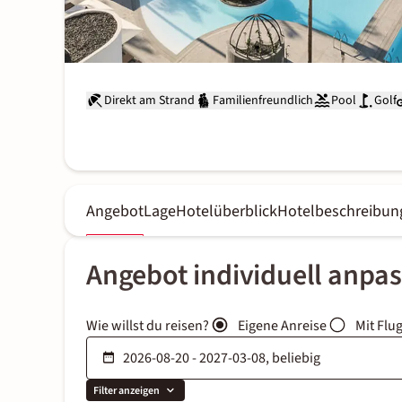
Direkt am Strand
Familienfreundlich
Pool
Golf
Angebot
Lage
Hotelüberblick
Hotelbeschreibun
Angebot individuell anpa
Wie willst du reisen?
Eigene Anreise
Mit Flu
Filter anzeigen