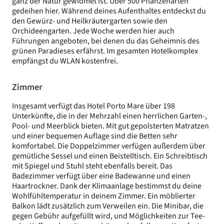
ganz der Natur gewidmet ist. Über 500 Pflanzenarten
gedeihen hier. Während deines Aufenthaltes entdeckst du
den Gewürz- und Heilkräutergarten sowie den
Orchideengarten. Jede Woche werden hier auch
Führungen angeboten, bei denen du das Geheimnis des
grünen Paradieses erfährst. Im gesamten Hotelkomplex
empfängst du WLAN kostenfrei.
Zimmer
Insgesamt verfügt das Hotel Porto Mare über 198
Unterkünfte, die in der Mehrzahl einen herrlichen Garten-,
Pool- und Meerblick bieten. Mit gut gepolsterten Matratzen
und einer bequemen Auflage sind die Betten sehr
komfortabel. Die Doppelzimmer verfügen außerdem über
gemütliche Sessel und einen Beistelltisch. Ein Schreibtisch
mit Spiegel und Stuhl steht ebenfalls bereit. Das
Badezimmer verfügt über eine Badewanne und einen
Haartrockner. Dank der Klimaanlage bestimmst du deine
Wohlfühltemperatur in deinem Zimmer. Ein möblierter
Balkon lädt zusätzlich zum Verweilen ein. Die Minibar, die
gegen Gebühr aufgefüllt wird, und Möglichkeiten zur Tee-