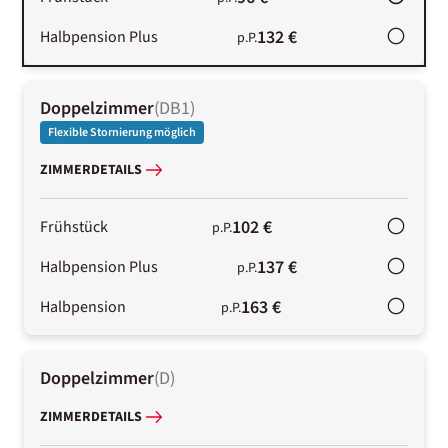
132 €
Halbpension Plus
p.P.
Doppelzimmer
(
DB1
)
Flexible Stornierung möglich
ZIMMERDETAILS
102 €
Frühstück
p.P.
137 €
Halbpension Plus
p.P.
163 €
Halbpension
p.P.
Doppelzimmer
(
D
)
ZIMMERDETAILS