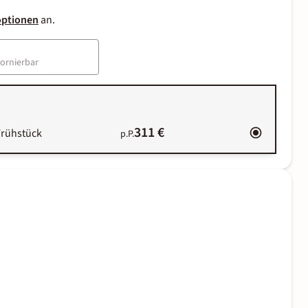
optionen
an.
tornierbar
311 €
Frühstück
p.P.