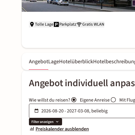
Tolle Lage
Parkplatz
Gratis WLAN
Angebot
Lage
Hotelüberblick
Hotelbeschreibun
Angebot individuell anpa
Wie willst du reisen?
Eigene Anreise
Mit Flu
Filter anzeigen
Preiskalender ausblenden