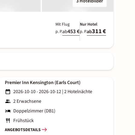
3 Hotelbilder
Mit Flug
Nur Hotel
311 €
453 €
ab
ab
p. P.
p. P.
Premier Inn Kensington (Earls Court)
2026-10-10 - 2026-10-12
|
2 Hotelnächte
2 Erwachsene
Doppelzimmer (DB1)
Frühstück
ANGEBOTSDETAILS