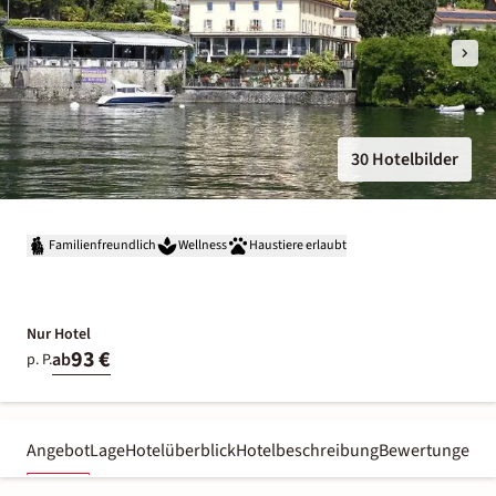
30 Hotelbilder
Familienfreundlich
Wellness
Haustiere erlaubt
Nur Hotel
93 €
ab
p. P.
Angebot
Lage
Hotelüberblick
Hotelbeschreibung
Bewertungen