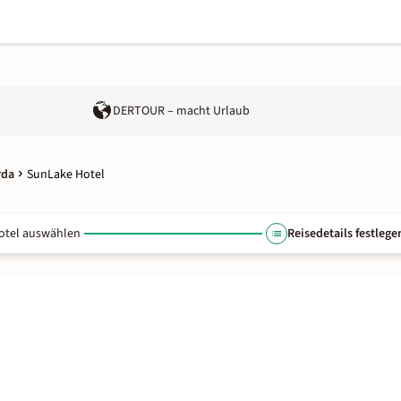
DERTOUR – macht Urlaub
rda
SunLake Hotel
otel auswählen
Reisedetails festlege