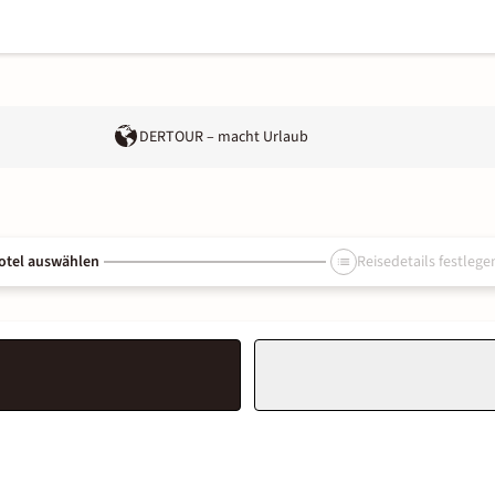
DERTOUR – macht Urlaub
otel auswählen
Reisedetails festlege