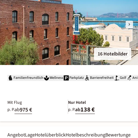
16 Hotelbilder
Familienfreundlich
Wellness
Parkplatz
Barrierefreiheit
Golf
Ani
Mit Flug
Nur Hotel
138 €
975 €
ab
ab
p. P.
p. P.
Angebot
Lage
Hotelüberblick
Hotelbeschreibung
Bewertungen