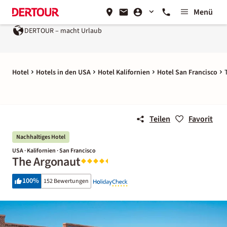
Menü
R – macht Urlaub
Ein Unternehmen der
REWE Group
Hotel
Hotels in den USA
Hotel Kalifornien
Hotel San Francisco
Teilen
Favorit
Nachhaltiges Hotel
USA · Kalifornien · San Francisco
The Argonaut
100
%
152 Bewertungen