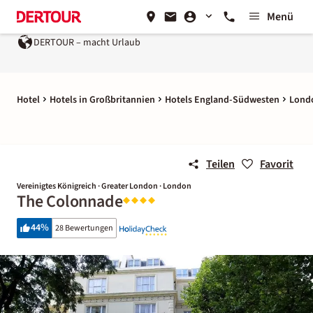
Menü
DERTOUR – macht Urlaub
Hotel
Hotels in Großbritannien
Hotels England-Südwesten
Lond
Teilen
Favorit
Vereinigtes Königreich · Greater London · London
The Colonnade
44
%
28 Bewertungen