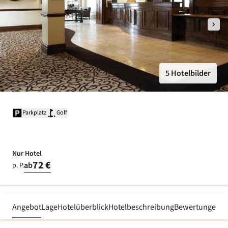
5 Hotelbilder
Parkplatz
Golf
Nur Hotel
72 €
ab
p. P.
Angebot
Lage
Hotelüberblick
Hotelbeschreibung
Bewertungen