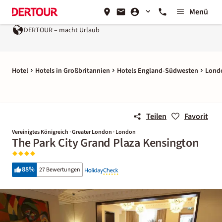
Menü
DERTOUR – macht Urlaub
Hotel
Hotels in Großbritannien
Hotels England-Südwesten
Lond
Teilen
Favorit
Vereinigtes Königreich · Greater London · London
The Park City Grand Plaza Kensington
88
%
27 Bewertungen