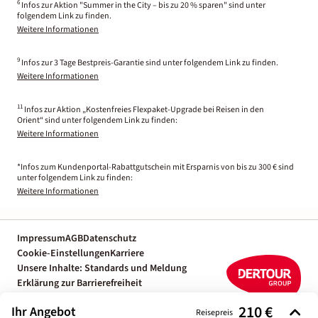
6
Infos zur Aktion "Summer in the City – bis zu 20 % sparen" sind unter
folgendem Link zu finden.
Weitere Informationen
9
Infos zur 3 Tage Bestpreis-Garantie sind unter folgendem Link zu finden.
Weitere Informationen
11
Infos zur Aktion „Kostenfreies Flexpaket-Upgrade bei Reisen in den
Orient“ sind unter folgendem Link zu finden:
Weitere Informationen
*Infos zum Kundenportal-Rabattgutschein mit Ersparnis von bis zu 300 € sind
unter folgendem Link zu finden:
Weitere Informationen
Impressum
AGB
Datenschutz
Cookie-Einstellungen
Karriere
Unsere Inhalte: Standards und Meldung
Erklärung zur Barrierefreiheit
Individuelle Reiseplanung mit einem
210 €
Ihr Angebot
Reiseexperten
Reisepreis