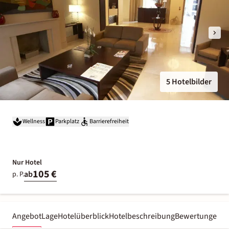
5 Hotelbilder
Wellness
Parkplatz
Barrierefreiheit
Nur Hotel
105 €
ab
p. P.
Angebot
Lage
Hotelüberblick
Hotelbeschreibung
Bewertungen