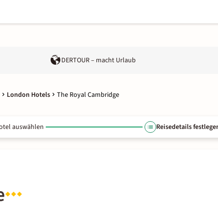
DERTOUR – macht Urlaub
London Hotels
The Royal Cambridge
otel auswählen
Reisedetails festlege
e