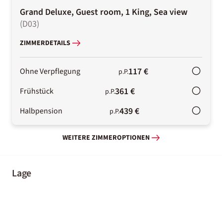
Grand Deluxe, Guest room, 1 King, Sea view
(
D03
)
ZIMMERDETAILS
117 €
Ohne Verpflegung
p.P.
361 €
Frühstück
p.P.
439 €
Halbpension
p.P.
WEITERE ZIMMEROPTIONEN
Lage