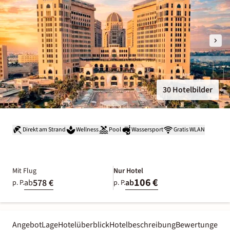
30 Hotelbilder
Direkt am Strand
Wellness
Pool
Wassersport
Gratis WLAN
Mit Flug
Nur Hotel
106 €
578 €
ab
ab
p. P.
p. P.
Angebot
Lage
Hotelüberblick
Hotelbeschreibung
Bewertungen