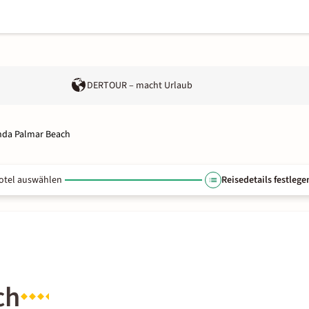
DERTOUR – macht Urlaub
nda Palmar Beach
otel auswählen
Reisedetails festlege
ch