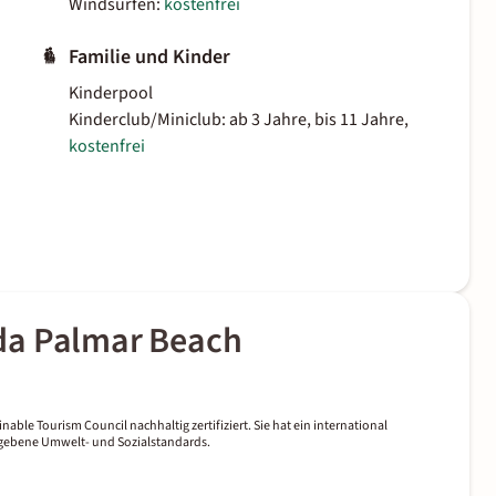
Windsurfen:
kostenfrei
Familie und Kinder
Kinderpool
Kinderclub/Miniclub: ab 3 Jahre, bis 11 Jahre,
kostenfrei
da Palmar Beach
nable Tourism Council nachhaltig zertifiziert. Sie hat ein international
gegebene Umwelt- und Sozialstandards.