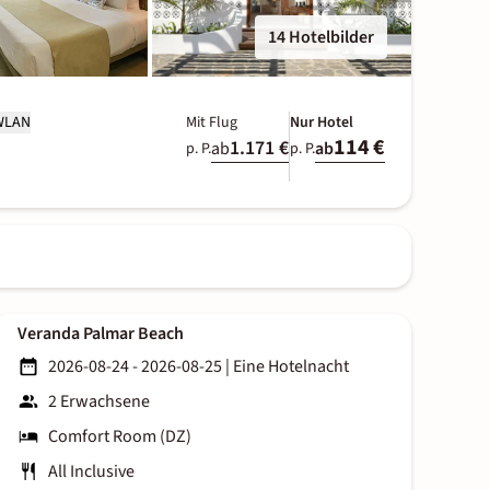
14 Hotelbilder
 WLAN
Mit Flug
Nur Hotel
114 €
1.171 €
ab
ab
p. P.
p. P.
Veranda Palmar Beach
2026-08-24 - 2026-08-25
|
Eine Hotelnacht
2 Erwachsene
Comfort Room (DZ)
All Inclusive