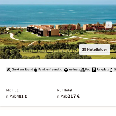
39 Hotelbilder
Direkt am Strand
Familienfreundlich
Wellness
Pool
Parkplatz
G
Mit Flug
Nur Hotel
217 €
491 €
ab
ab
p. P.
p. P.