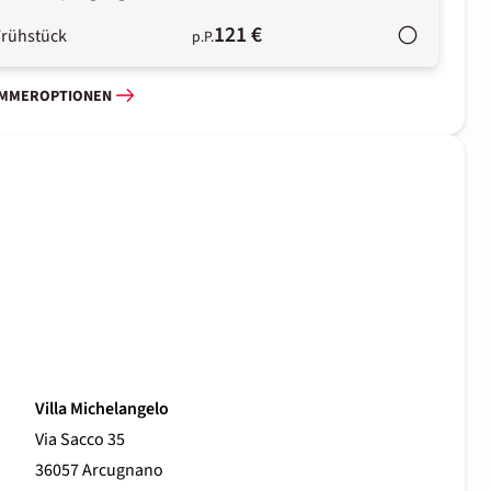
121 €
Frühstück
p.P.
IMMEROPTIONEN
Villa Michelangelo
Via Sacco 35
36057 Arcugnano