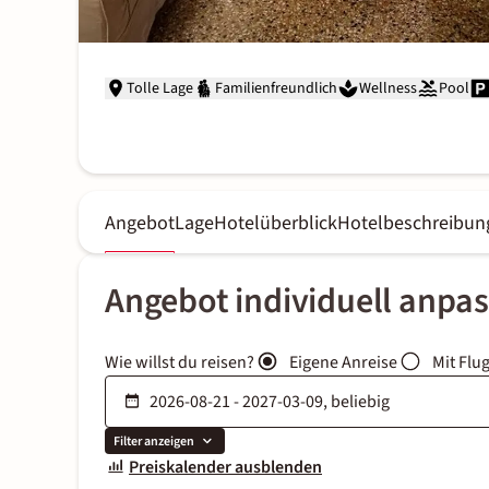
Tolle Lage
Familienfreundlich
Wellness
Pool
Angebot
Lage
Hotelüberblick
Hotelbeschreibun
Angebot individuell anpa
Wie willst du reisen?
Eigene Anreise
Mit Flu
Filter anzeigen
Preiskalender ausblenden