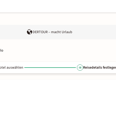
DERTOUR – macht Urlaub
elo
otel auswählen
Reisedetails festlege