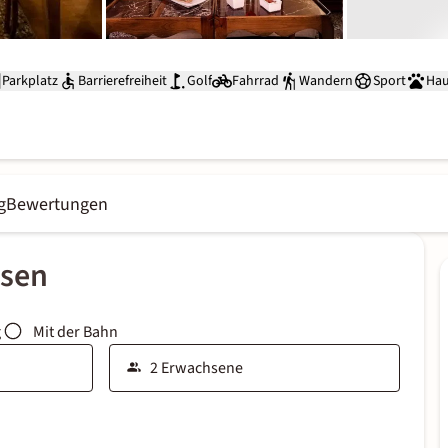
Parkplatz
Barrierefreiheit
Golf
Fahrrad
Wandern
Sport
Hau
g
Bewertungen
ssen
g
Mit der Bahn