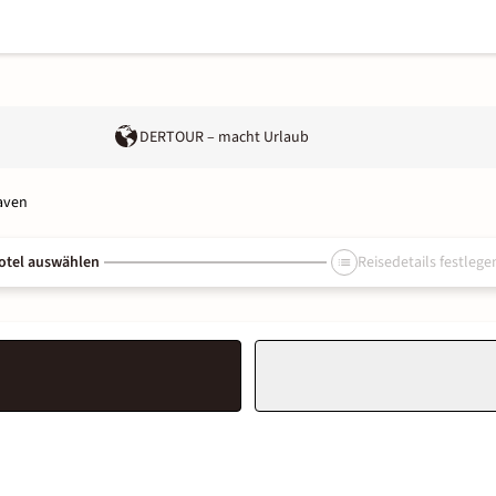
DERTOUR – macht Urlaub
aven
otel auswählen
Reisedetails festlege