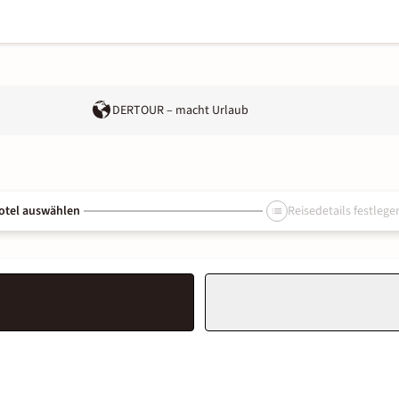
DERTOUR – macht Urlaub
otel auswählen
Reisedetails festlege