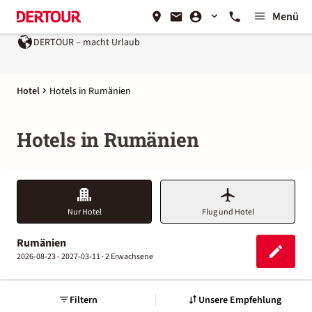
Menü
DERTOUR – macht Urlaub
Ein Unternehmen der
REWE Group
Hotel
Hotels in Rumänien
Hotels in Rumänien
Nur Hotel
Flug und Hotel
Rumänien
2026-08-23 - 2027-03-11 ·
2 Erwachsene
Filtern
Unsere Empfehlung