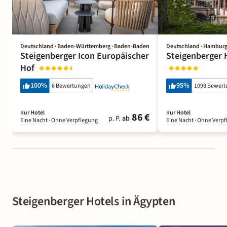
Deutschland · Baden-Württemberg · Baden-Baden
Deutschland · Hambur
Steigenberger Icon Europäischer
Steigenberger
Hof
100
%
95
%
6 Bewertungen
1098 Bewer
nur Hotel
nur Hotel
86 €
p. P.
ab
Eine Nacht
· Ohne Verpflegung
Eine Nacht
· Ohne Verpf
Steigenberger Hotels in Ägypten