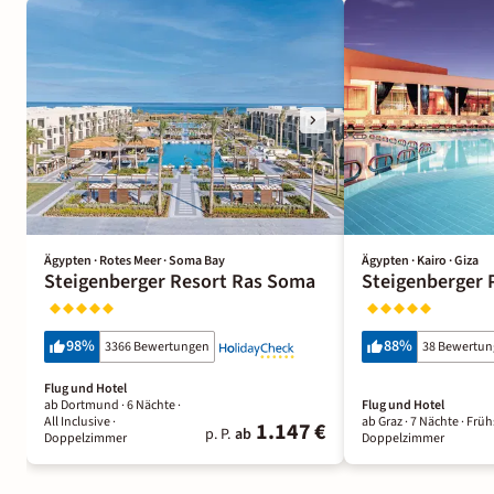
Ägypten · Rotes Meer · Soma Bay
Ägypten · Kairo · Giza
Steigenberger Resort Ras Soma
Steigenberger 
98
%
88
%
3366 Bewertungen
38 Bewertu
Flug und Hotel
ab Dortmund ·
6 Nächte
·
Flug und Hotel
All Inclusive
·
ab Graz ·
7 Nächte
· Früh
1.147 €
p. P.
ab
Doppelzimmer
Doppelzimmer