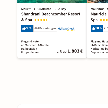
Mauritius · Südküste · Blue Bay
Mauritius ·
Shandrani Beachcomber Resort
Mauricia
& Spa
Spa
93
%
90
%
628 Bewertungen
41
Flug und Hotel
Flug und Hote
ab München ·
6 Nächte
·
ab Berlin Bra
Halbpension
·
Nächte
· Halb
1.803 €
p. P.
ab
Doppelzimmer
Doppelzimme