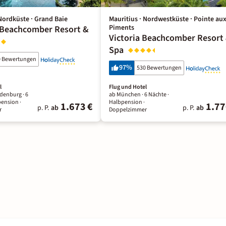
 Nordküste · Grand Baie
Mauritius · Nordwestküste · Pointe au
Piments
 Beachcomber Resort &
Victoria Beachcomber Resort
Spa
0 Bewertungen
97
%
530 Bewertungen
l
Flug und Hotel
ndenburg ·
6
ab München ·
6 Nächte
·
pension
·
Halbpension
·
1.673 €
1.77
p. P.
ab
p. P.
ab
r
Doppelzimmer