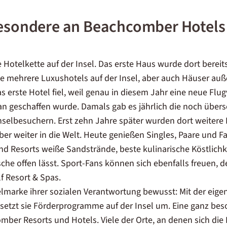
Besondere an Beachcomber Hotels
te Hotelkette auf der Insel. Das erste Haus wurde dort berei
 mehrere Luxushotels auf der Insel, aber auch Häuser auße
s erste Hotel fiel, weil genau in diesem Jahr eine neue Flu
an geschaffen wurde. Damals gab es jährlich die noch über
nselbesuchern. Erst zehn Jahre später wurden dort weitere 
r weiter in die Welt. Heute genießen Singles, Paare und Fa
 Resorts weiße Sandstrände, beste kulinarische Köstlichk
che offen lässt. Sport-Fans können sich ebenfalls freuen, 
f Resort & Spas.
elmarke ihrer sozialen Verantwortung bewusst: Mit der eige
setzt sie Förderprogramme auf der Insel um. Eine ganz b
mber Resorts und Hotels. Viele der Orte, an denen sich die