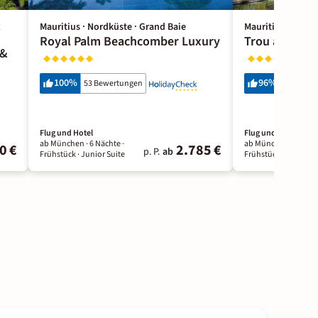
x
Mauritius · Nordküste · Grand Baie
Mauritius · Nordk
Royal Palm Beachcomber Luxury
Trou aux Bic
 &
100
%
96
%
53 Bewertungen
613 Bewe
Flug und Hotel
Flug und Hotel
ab München ·
6 Nächte
·
ab München ·
6 Näch
0 €
2.785 €
p. P.
ab
Frühstück
· Junior Suite
Frühstück
· Junior S