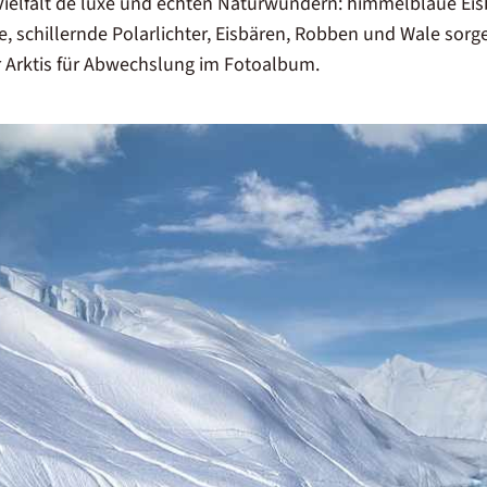
Vielfalt de luxe und echten
Naturwundern
: himmelblaue Eis
 schillernde Polarlichter, Eisbären, Robben und Wale sorge
r Arktis für Abwechslung im Fotoalbum.