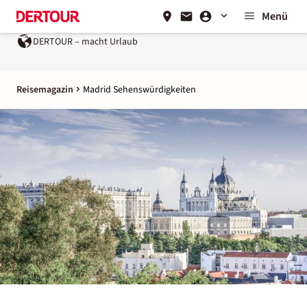
Menü
rlaub
Ein Unternehmen der
REWE Group
Reisemagazin
Madrid Sehenswürdigkeiten