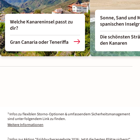
Sonne, Sand und M
Welche Kanareninsel passt zu
spanischen Inselg
dir?
Die schönsten Str
Gran Canaria oder Teneriffa
den Kanaren
1
Infos zu flexiblen Storno-Optionen & umfassendem Sicherheitsmanagement
sind unter folgendem Link zu finden.
Weitere Informationen
2
Infos zur Aktion "Frühbucherangebote 2026: Jetzt die besten Plätze sichern!"