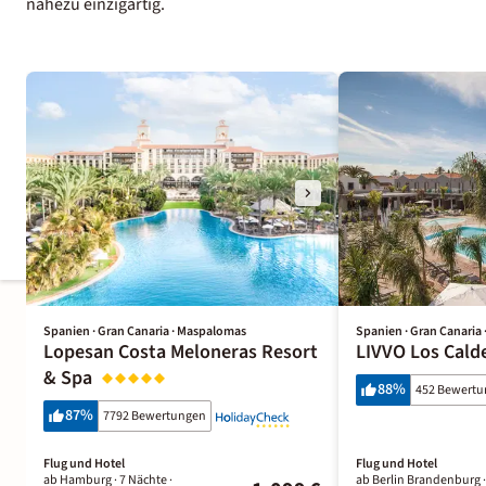
nahezu einzigartig.
Spanien · Gran Canaria · Maspalomas
Spanien · Gran Canaria
Lopesan Costa Meloneras Resort
LIVVO Los Cald
& Spa
88
%
452 Bewert
87
%
7792 Bewertungen
Flug und Hotel
Flug und Hotel
ab Hamburg ·
7 Nächte
·
ab Berlin Brandenburg 