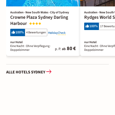
Australien · New South Wales · City of Sydney
Australien · New South 
Crowne Plaza Sydney Darling
Rydges World 
Harbour
100
%
17 Bewert
100
%
4 Bewertungen
nur Hotel
nur Hotel
Eine Nacht
· Ohne Verpflegung
·
Eine Nacht
· Ohne Verpf
80 €
p. P.
ab
Doppelzimmer
Doppelzimmer
ALLE HOTELS SYDNEY