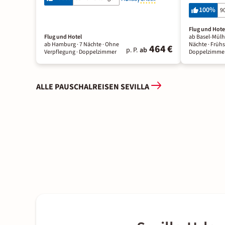
100
%
9
Flug und Hote
Flug und Hotel
ab Basel-Mülh
ab Hamburg ·
7 Nächte
· Ohne
Nächte
· Früh
464 €
p. P.
ab
Verpflegung
· Doppelzimmer
Doppelzimme
ALLE PAUSCHALREISEN SEVILLA