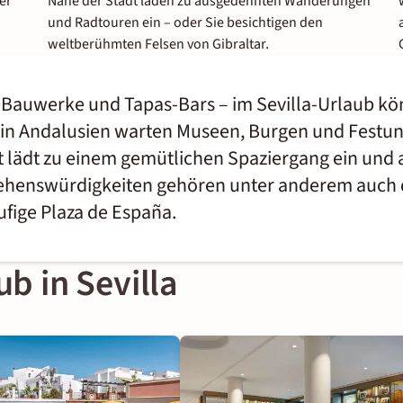
er
Nähe der Stadt laden zu ausgedehnten Wanderungen
und Radtouren ein – oder Sie besichtigen den
weltberühmten Felsen von Gibraltar.
Bauwerke und Tapas-Bars – im Sevilla-Urlaub kö
 in Andalusien warten Museen, Burgen und Festun
dt lädt zu einem gemütlichen Spaziergang ein und
 Sehenswürdigkeiten gehören unter anderem auch
ufige Plaza de España.
ub in Sevilla