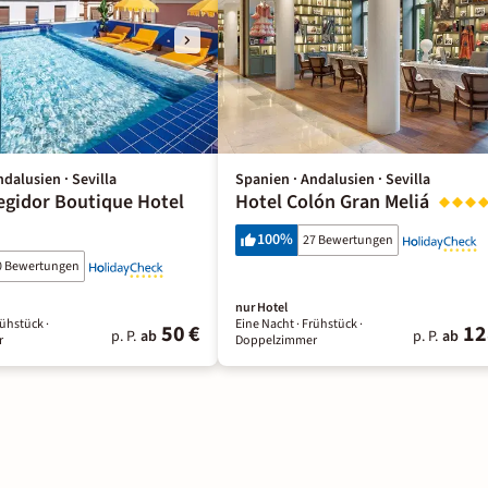
dalusien · Sevilla
Spanien · Andalusien · Sevilla
egidor Boutique Hotel
Hotel Colón Gran Meliá
100
%
27 Bewertungen
0 Bewertungen
nur Hotel
rühstück
·
Eine Nacht
· Frühstück
·
50 €
12
p. P.
ab
p. P.
ab
r
Doppelzimmer