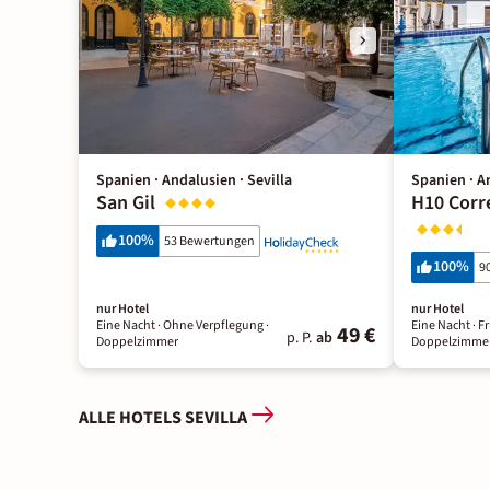
Spanien · Andalusien · Sevilla
Spanien · An
San Gil
H10 Corr
100
%
53 Bewertungen
100
%
9
nur Hotel
nur Hotel
Eine Nacht
· Ohne Verpflegung
·
Eine Nacht
· F
49 €
p. P.
ab
Doppelzimmer
Doppelzimme
ALLE HOTELS SEVILLA