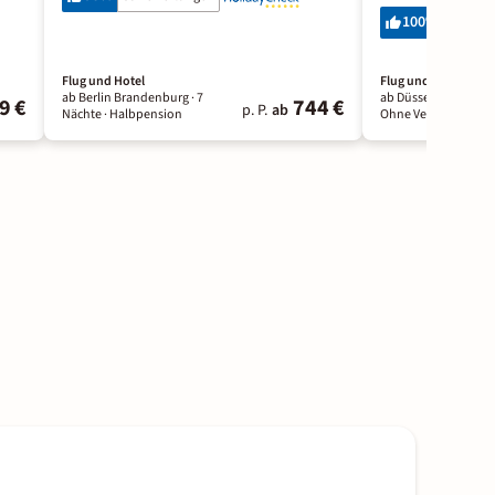
100
%
24 Bewe
Flug und Hotel
Flug und Hotel
ab Berlin Brandenburg ·
7
ab Düsseldorf ·
7 Nä
9 €
744 €
p. P.
ab
Nächte
· Halbpension
Ohne Verpflegung