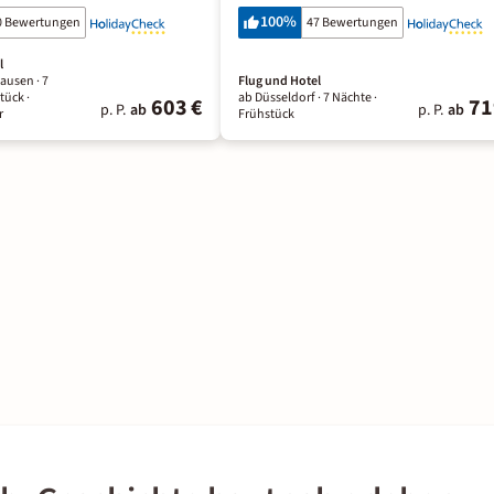
100
%
0 Bewertungen
47 Bewertungen
l
ausen ·
7
Flug und Hotel
stück
·
ab Düsseldorf ·
7 Nächte
·
603 €
71
p. P.
ab
p. P.
ab
r
Frühstück