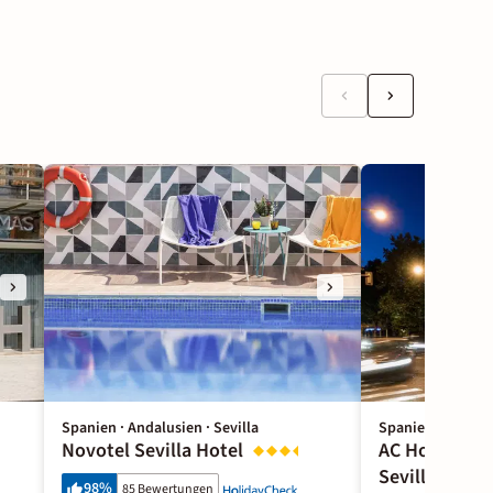
Spanien · Andalusien · Sevilla
Spanien · Andalus
Novotel Sevilla Hotel
AC Hotel by 
Sevilla
98
%
85 Bewertungen