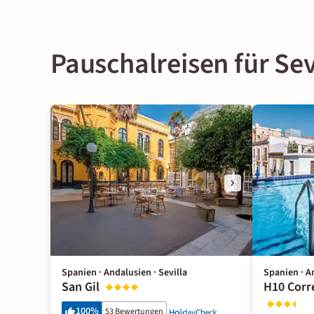
Pauschalreisen für Sev
Spanien · Andalusien · Sevilla
Spanien · An
San Gil
H10 Corr
100
%
53 Bewertungen