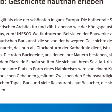
ub: Geschichte hautnah erleben
a gilt als eine der schönsten in ganz Europa. Die Kathedrale 
gotischen Architektur und zählt, ebenso wie der Königspalas
ias, zum UNESCO-Weltkulturerbe. Bei vielen der Bauwerke ze
aurischen Baukunst, die so von der bewegten Geschichte de
Minarett, das nun als Glockenturm der Kathedrale dient, ist z
. Die roten Backsteine, aus denen ihre Mauern bestehen, sin
dem Plaza de España sollten Sie sich auf Ihrem Sevilla-Urla
mposante Platz in Form eines Halbkreises wird von einem 
torischen Gebäuden gesäumt. Zwischen den Sehenswürdig
chen Tapas-Bars und viele Restaurants auf Besucher, die si
nen.