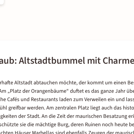
laub: Altstadtbummel mit Charm
rhafte Altstadt abtauchen möchte, der kommt um einen Bes
Am „Platz der Orangenbäume“ duftet es das ganze Jahr übe
iche Cafés und Restaurants laden zum Verweilen ein und las
hl greifbar werden. Am zentralen Platz liegt auch das histo
gkeiten der Stadt. An die Zeit der maurischen Besatzung eri
 schützte sie die mächtige Burg, deren Ruinen noch heute b
chten Häuser Marbellas sind ebenfalls Zeugen der maurisc