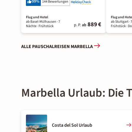
99
%
144 Bewertungen
Flug und Hotel
Flug und Hote
ab Basel-Mülhausen ·
7
ab Stuttgart ·
889 €
p. P.
ab
Nächte
· Frühstück
Frühstück
· D
ALLE PAUSCHALREISEN MARBELLA
Marbella Urlaub: Die T
Costa del Sol Urlaub