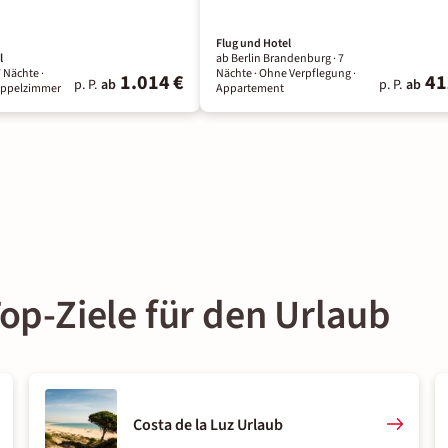
Flug und Hotel
l
ab Berlin Brandenburg ·
7
7 Nächte
·
Nächte
· Ohne Verpflegung
·
1.014 €
41
p. P.
ab
p. P.
ab
oppelzimmer
Appartement
op-Ziele für den Urlaub
Costa de la Luz Urlaub