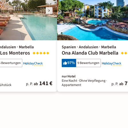
ndalusien · Marbella
Spanien · Andalusien · Marbella
Los Monteros
Ona Alanda Club Marbella
97
%
5 Bewertungen
9 Bewertungen
nur Hotel
Eine Nacht
· Ohne Verpflegung
·
141 €
7
p. P.
ab
p. P.
ab
rühstück
Appartement