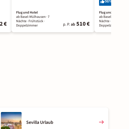
96
%
292 Bewe
Flug und Hotel
Flug und Hotel
ab Basel-Mülhausen ·
7
ab Basel-Mülhausen
Nächte
· Frühstück
·
Nächte
· Frühstück
·
2 €
510 €
p. P.
ab
Doppelzimmer
Doppelzimmer
Sevilla Urlaub