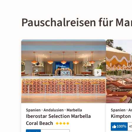
Pauschalreisen für Ma
Spanien · Andalusien · Marbella
Spanien · A
Iberostar Selection Marbella
Kimpton 
Coral Beach
100
%
4