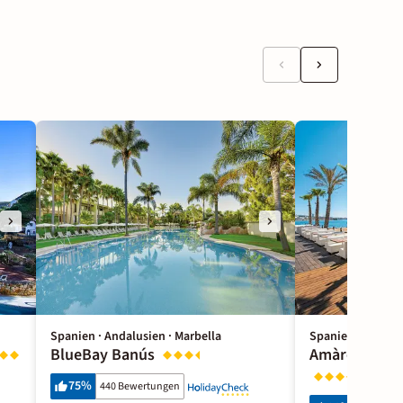
Spanien · Andalusien · Marbella
Spanien · Andalu
BlueBay Banús
Amàre Beach 
75
%
440 Bewertungen