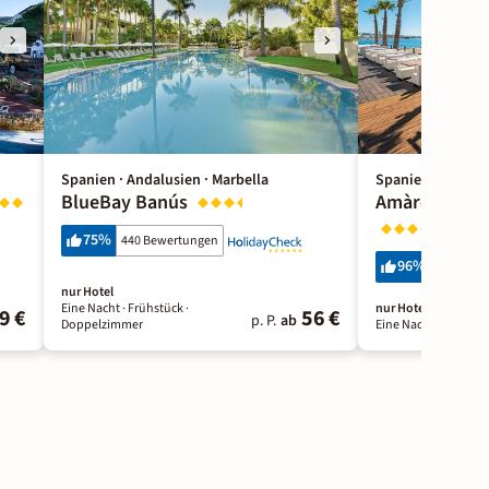
Spanien · Andalusien · Marbella
Spanien · Andalu
BlueBay Banús
Amàre Beach 
75
%
440 Bewertungen
96
%
292 Bewe
nur Hotel
Eine Nacht
· Frühstück
·
nur Hotel
9 €
56 €
p. P.
ab
Doppelzimmer
Eine Nacht
· Frühstü