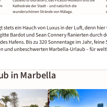
e
Castello di Gibralfaro, das Picasso-Museum und die
im
Kathedrale der Stadt – und natürlich die
wunderschönen Strände von Málaga.
t stets ein Hauch von Luxus in der Luft, denn hie
rigitte Bardot und Sean Connery flanierten durch
des Hafens. Bis zu 320 Sonnentage im Jahr, feine
en und unbeschwerten Marbella-Urlaub – für welt
ub in Marbella