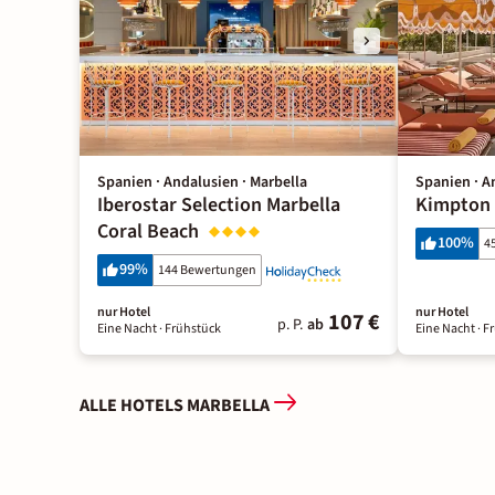
Spanien · Andalusien · Marbella
Spanien · A
Iberostar Selection Marbella
Kimpton 
Coral Beach
100
%
4
99
%
144 Bewertungen
nur Hotel
nur Hotel
107 €
p. P.
ab
Eine Nacht
· Frühstück
Eine Nacht
· F
ALLE HOTELS MARBELLA