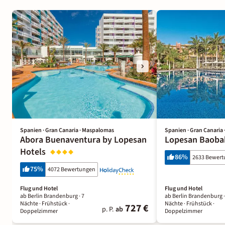
Spanien · Gran Canaria · Maspalomas
Spanien · Gran Canaria
Abora Buenaventura by Lopesan
Lopesan Baoba
Hotels
86
%
2633 Bewer
75
%
4072 Bewertungen
Flug und Hotel
Flug und Hotel
ab Berlin Brandenburg ·
7
ab Berlin Brandenburg 
Nächte
· Frühstück
·
Nächte
· Frühstück
·
727 €
p. P.
ab
Doppelzimmer
Doppelzimmer