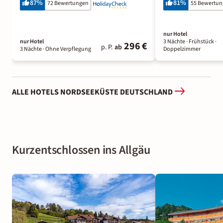
87
%
81
%
72 Bewertungen
55 Bewertu
nur Hotel
nur Hotel
3 Nächte
· Frühstück
·
296 €
p. P.
ab
3 Nächte
· Ohne Verpflegung
Doppelzimmer
ALLE HOTELS NORDSEEKÜSTE DEUTSCHLAND
Kurzentschlossen ins Allgäu