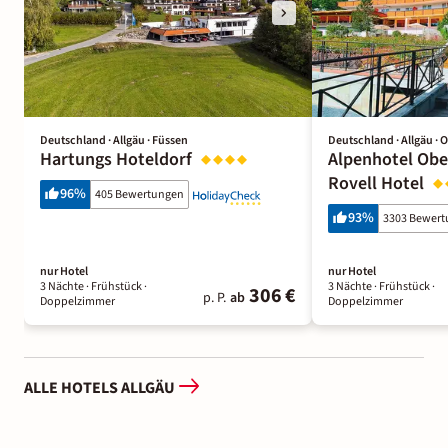
Deutschland · Allgäu · Füssen
Deutschland · Allgäu · 
Hartungs Hoteldorf
Alpenhotel Ober
Rovell Hotel
96
%
405 Bewertungen
93
%
3303 Bewer
nur Hotel
nur Hotel
3 Nächte
· Frühstück
·
3 Nächte
· Frühstück
·
306 €
p. P.
ab
Doppelzimmer
Doppelzimmer
ALLE HOTELS ALLGÄU