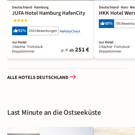
Deutschland · Hamburg
Deutschland · Harz · W
JUFA Hotel Hamburg HafenCity
HKK Hotel Wer
88
%
785 Bewert
92
%
2503 Bewertungen
nur Hotel
nur Hotel
3 Nächte
· Frühstück
·
3 Nächte
· Frühstück
·
251 €
p. P.
ab
Doppelzimmer
Doppelzimmer
ALLE HOTELS DEUTSCHLAND
Last Minute an die Ostseeküste