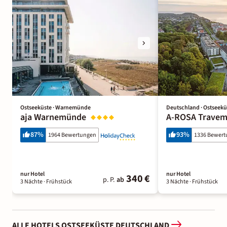
Ostseeküste · Warnemünde
Deutschland · Ostseekü
aja Warnemünde
A-ROSA Trave
87
%
93
%
1964 Bewertungen
1336 Bewer
nur Hotel
nur Hotel
340 €
p. P.
ab
3 Nächte
· Frühstück
3 Nächte
· Frühstück
ALLE HOTELS OSTSEEKÜSTE DEUTSCHLAND