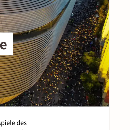
e 
piele des