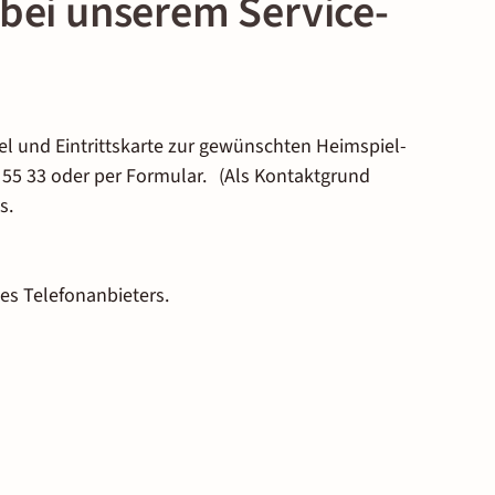
bei unserem Service-
 EUR
 EUR
 EUR
 EUR
ern und einem Erwachsenen
 EUR
l und Eintrittskarte zur gewünschten Heimspiel-
 55 33 oder per Formular. (Als Kontaktgrund
 EUR
s.
 EUR
es Telefonanbieters.
 EUR