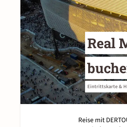
Real M
buch
Eintrittskarte & H
Reise mit DERTO