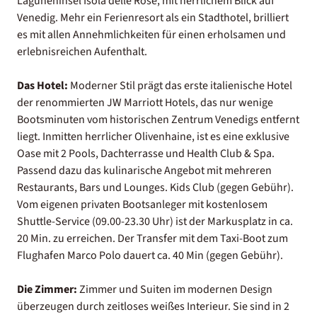
Laguneninsel Isola delle Rose, mit herrlichem Blick auf
Venedig. Mehr ein Ferienresort als ein Stadthotel, brilliert
es mit allen Annehmlichkeiten für einen erholsamen und
erlebnisreichen Aufenthalt.
Das Hotel:
Moderner Stil prägt das erste italienische Hotel
der renommierten JW Marriott Hotels, das nur wenige
Bootsminuten vom historischen Zentrum Venedigs entfernt
liegt. Inmitten herrlicher Olivenhaine, ist es eine exklusive
Oase mit 2 Pools, Dachterrasse und Health Club & Spa.
Passend dazu das kulinarische Angebot mit mehreren
Restaurants, Bars und Lounges. Kids Club (gegen Gebühr).
Vom eigenen privaten Bootsanleger mit kostenlosem
Shuttle-Service (09.00-23.30 Uhr) ist der Markusplatz in ca.
20 Min. zu erreichen. Der Transfer mit dem Taxi-Boot zum
Flughafen Marco Polo dauert ca. 40 Min (gegen Gebühr).
Die Zimmer:
Zimmer und Suiten im modernen Design
überzeugen durch zeitloses weißes Interieur. Sie sind in 2