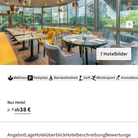
7 Hotelbilder
Wellness
Parkplatz
Barrierefreiheit
Golf
Wintersport
Animation
Nur Hotel
38 €
ab
p. P.
Angebot
Lage
Hotelüberblick
Hotelbeschreibung
Bewertungen