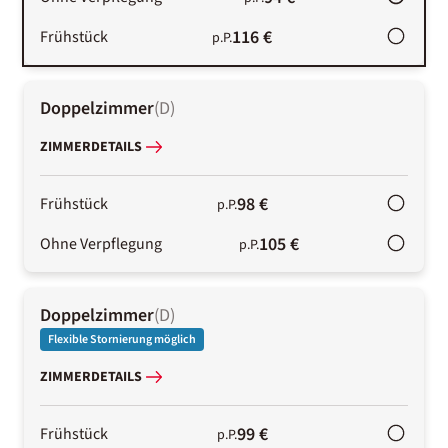
116 €
Frühstück
p.P.
Doppelzimmer
(
D
)
ZIMMERDETAILS
98 €
Frühstück
p.P.
105 €
Ohne Verpflegung
p.P.
Doppelzimmer
(
D
)
Flexible Stornierung möglich
ZIMMERDETAILS
99 €
Frühstück
p.P.