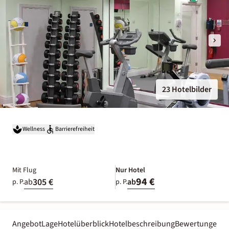
23 Hotelbilder
Wellness
Barrierefreiheit
Mit Flug
Nur Hotel
94 €
305 €
ab
ab
p. P.
p. P.
Angebot
Lage
Hotelüberblick
Hotelbeschreibung
Bewertungen