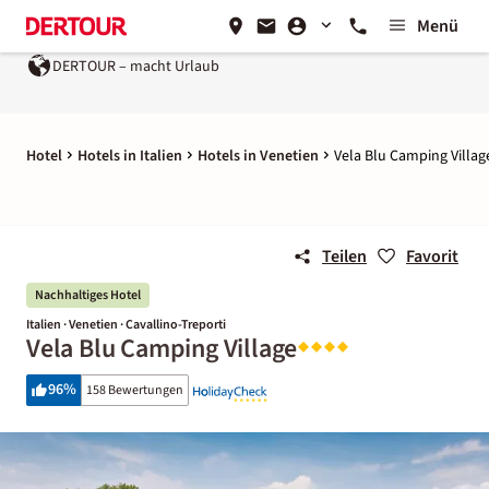
Menü
DERTOUR – macht Urlaub
Ein Unternehmen der
REWE Gro
Hotel
Hotels in Italien
Hotels in Venetien
Vela Blu Camping Villag
Teilen
Favorit
Nachhaltiges Hotel
Italien · Venetien · Cavallino-Treporti
Vela Blu Camping Village
96
%
158 Bewertungen