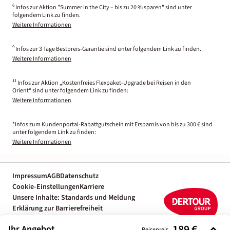
6
Infos zur Aktion "Summer in the City – bis zu 20 % sparen" sind unter
folgendem Link zu finden.
Weitere Informationen
9
Infos zur 3 Tage Bestpreis-Garantie sind unter folgendem Link zu finden.
Weitere Informationen
11
Infos zur Aktion „Kostenfreies Flexpaket-Upgrade bei Reisen in den
Orient“ sind unter folgendem Link zu finden:
Weitere Informationen
*Infos zum Kundenportal-Rabattgutschein mit Ersparnis von bis zu 300 € sind
unter folgendem Link zu finden:
Weitere Informationen
Impressum
AGB
Datenschutz
Cookie-Einstellungen
Karriere
Unsere Inhalte: Standards und Meldung
Erklärung zur Barrierefreiheit
Individuelle Reiseplanung mit einem
189 €
Ihr Angebot
Reisepreis