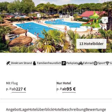
13 Hotelbilder
Direkt am Strand
Familienfreundlich
Parkplatz
Fahrrad
Sport
G
Mit Flug
Nur Hotel
95 €
227 €
ab
ab
p. P.
p. P.
Angebot
Lage
Hotelüberblick
Hotelbeschreibung
Bewertungen