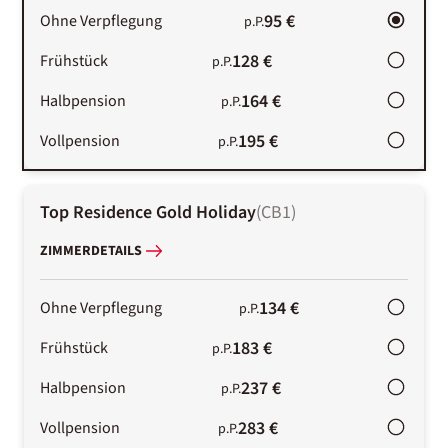
95 €
Ohne Verpflegung
p.P.
128 €
Frühstück
p.P.
164 €
Halbpension
p.P.
195 €
Vollpension
p.P.
Top Residence Gold Holiday
(
CB1
)
ZIMMERDETAILS
134 €
Ohne Verpflegung
p.P.
183 €
Frühstück
p.P.
237 €
Halbpension
p.P.
283 €
Vollpension
p.P.