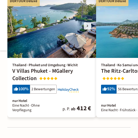
DERTOUR Deluxe
DERTOUR Deluxe
Thailand · Phuket und Umgebung · Wichit
Thailand · Ko Samui u
V Villas Phuket - MGallery
The Ritz-Carlt
Collection
100
%
92
%
2 Bewertungen
56 Bewertu
nur Hotel
Eine Nacht
· Ohne
nur Hotel
412 €
p. P.
ab
Verpflegung
Eine Nacht
· Frühstück
·