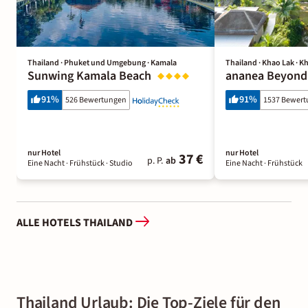
Thailand · Phuket und Umgebung · Kamala
Thailand · Khao Lak · 
Sunwing Kamala Beach
ananea Beyond
91
%
91
%
526 Bewertungen
1537 Bewer
nur Hotel
nur Hotel
37 €
p. P.
ab
Eine Nacht
· Frühstück
· Studio
Eine Nacht
· Frühstück
ALLE HOTELS THAILAND
Thailand Urlaub: Die Top-Ziele für den