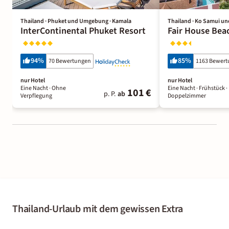
Thailand · Phuket und Umgebung · Kamala
Thailand · Ko Samui u
InterContinental Phuket Resort
Fair House Bea
94
%
85
%
70 Bewertungen
1163 Bewer
nur Hotel
nur Hotel
Eine Nacht
· Ohne
Eine Nacht
· Frühstück
·
101 €
p. P.
ab
Verpflegung
Doppelzimmer
Thailand-Urlaub mit dem gewissen Extra