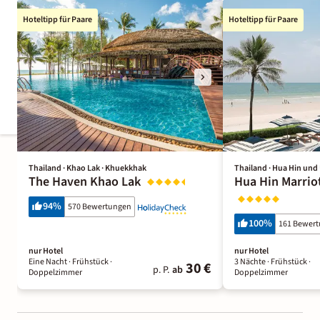
Hoteltipp für Paare
Hoteltipp für Paare
Thailand · Khao Lak · Khuekkhak
Thailand · Hua Hin un
The Haven Khao Lak
Hua Hin Marrio
94
%
570 Bewertungen
100
%
161 Bewer
nur Hotel
nur Hotel
Eine Nacht
· Frühstück
·
3 Nächte
· Frühstück
·
30 €
p. P.
ab
Doppelzimmer
Doppelzimmer