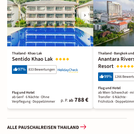
Thailand · Khao Lak
Thailand · Bangkok un
Sentido Khao Lak
Anantara River
Resort
97
%
833 Bewertungen
99
%
1266 Bewer
Flug und Hotel
Flug und Hotel
ab Wien-Schwechat ·
mi
ab Genf ·
6 Nächte
· Ohne
Transfer ·
6 Nächte
·
788 €
p. P.
ab
Verpflegung
· Doppelzimmer
Frühstück
· Doppelzim
ALLE PAUSCHALREISEN THAILAND