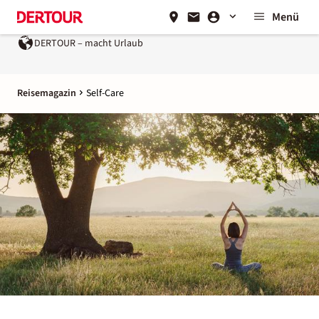
Menü
R – macht Urlaub
Ein Unternehmen der
REWE Group
Reisemagazin
Self-Care