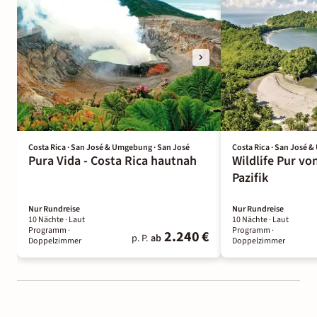
Costa Rica · San José & Umgebung · San José
Costa Rica · San José 
Pura Vida - Costa Rica hautnah
Wildlife Pur vo
Pazifik
Nur Rundreise
Nur Rundreise
10 Nächte
· Laut
10 Nächte
· Laut
Programm
·
Programm
·
2.240 €
p. P.
ab
Doppelzimmer
Doppelzimmer