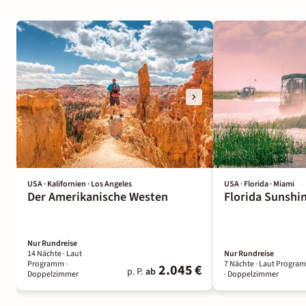
USA · Kalifornien · Los Angeles
USA · Florida · Miami
Der Amerikanische Westen
Florida Sunshi
Nur Rundreise
14 Nächte
· Laut
Nur Rundreise
Programm
·
7 Nächte
· Laut Progra
2.045 €
p. P.
ab
Doppelzimmer
· Doppelzimmer