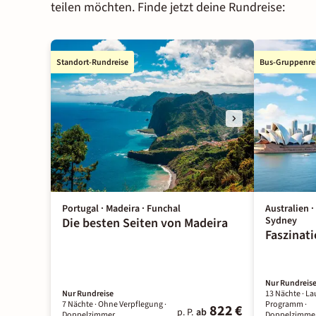
teilen möchten. Finde jetzt deine Rundreise:
Standort-Rundreise
Bus-Gruppenre
Portugal · Madeira · Funchal
Australien ·
Sydney
Die besten Seiten von Madeira
Faszinat
Nur Rundreis
Nur Rundreise
13 Nächte
· La
7 Nächte
· Ohne Verpflegung
·
Programm
·
822 €
p. P.
ab
Doppelzimmer
Doppelzimme