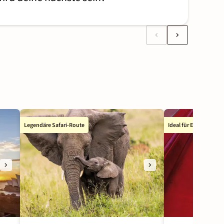
Legendäre Safari-Route
Ideal für Erstbesuche