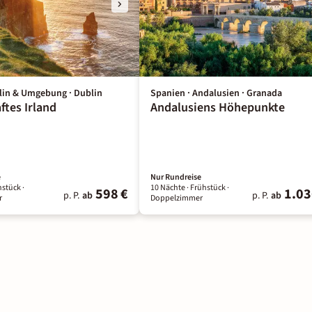
blin & Umgebung · Dublin
Spanien · Andalusien · Granada
ftes Irland
Andalusiens Höhepunkte
e
Nur Rundreise
hstück
·
10 Nächte
· Frühstück
·
598 €
1.03
p. P.
ab
p. P.
ab
r
Doppelzimmer