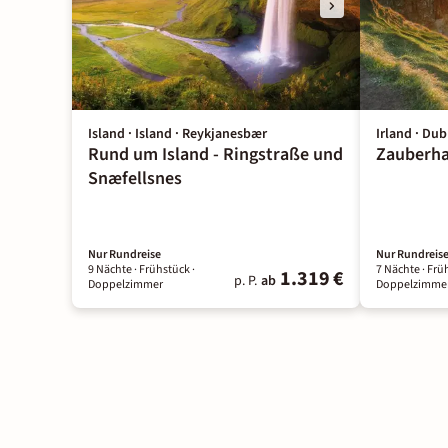
Island · Island · Reykjanesbær
Irland · Du
Rund um Island - Ringstraße und
Zauberha
Snæfellsnes
Nur Rundreise
Nur Rundreis
9 Nächte
· Frühstück
·
7 Nächte
· Frü
1.319 €
p. P.
ab
Doppelzimmer
Doppelzimme