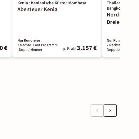
Kenia · Kenianische Küste · Mombasa
Thailand · Bang
Bangkok
Abenteuer Kenia
Nord-Thaila
Dreieck (Gru
Nur Rundreise
Nur Rundreise
7 Nächte
· Laut Programm
7 Nächte
· Laut Pro
0 €
3.157 €
p. P.
ab
· Doppelzimmer
Doppelzimmer