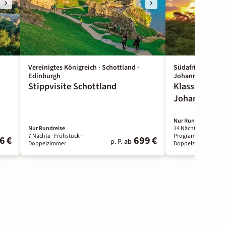
Vereinigtes Königreich · Schottland ·
Südafrika · Johan
Edinburgh
Johannesburg
Stippvisite Schottland
Klassisches S
Johannesburg
Nur Rundreise
Nur Rundreise
14 Nächte
· Laut
7 Nächte
· Frühstück
·
Programm
·
6 €
699 €
p. P.
ab
Doppelzimmer
Doppelzimmer