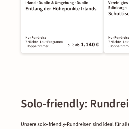
Irland · Dublin & Umgebung · Dublin
Vereinigtes 
Edinburgh
Entlang der Höhepunkte Irlands
Schottis
Nur Rundreise
Nur Rundreis
7 Nächte
· Laut Programm
7 Nächte
· La
1.140 €
p. P.
ab
· Doppelzimmer
· Doppelzimm
Solo-friendly: Rundre
Unsere solo-friendly-Rundreisen sind ideal für alle