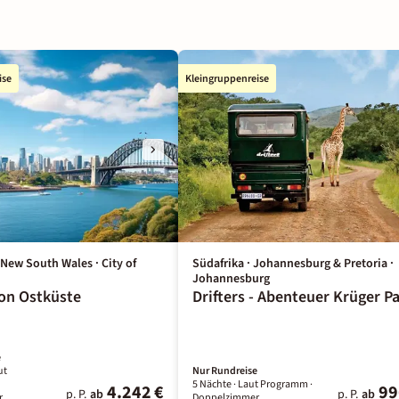
ise
Kleingruppenreise
 New South Wales · City of
Südafrika · Johannesburg & Pretoria ·
Johannesburg
ion Ostküste
Drifters - Abenteuer Krüger P
e
ut
Nur Rundreise
5 Nächte
· Laut Programm
·
4.242 €
99
p. P.
ab
p. P.
ab
r
Doppelzimmer