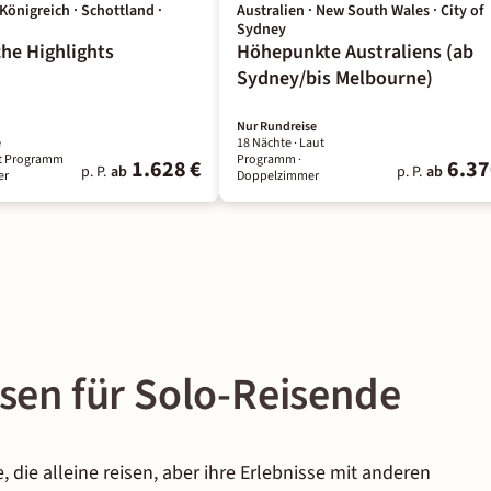
Königreich · Schottland ·
Australien · New South Wales · City of
Sydney
che Highlights
Höhepunkte Australiens (ab
Sydney/bis Melbourne)
Nur Rundreise
e
18 Nächte
· Laut
ut Programm
Programm
·
1.628 €
6.37
p. P.
ab
p. P.
ab
er
Doppelzimmer
isen für Solo-Reisende
, die alleine reisen, aber ihre Erlebnisse mit anderen