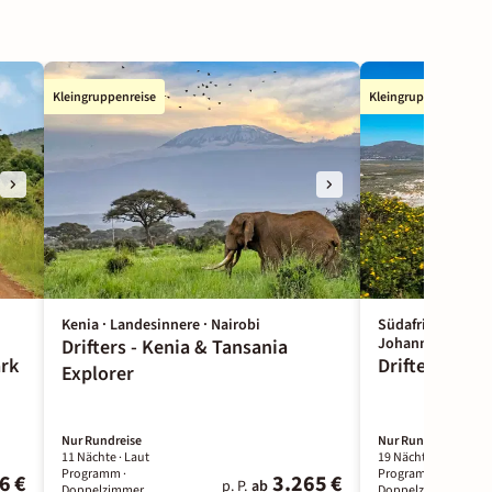
Kleingruppenreise
Kleingruppenreise
Kenia · Landesinnere · Nairobi
Südafrika · Johan
Johannesburg
Drifters - Kenia & Tansania
ark
Drifters - So
Explorer
Nur Rundreise
Nur Rundreise
11 Nächte
· Laut
19 Nächte
· Laut
Programm
·
Programm
·
6 €
3.265 €
p. P.
ab
Doppelzimmer
Doppelzimmer