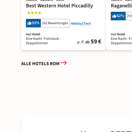
Best Western Hotel Piccadilly
Raganell
82
%
70
93
%
262 Bewertungen
nur Hotel
nur Hotel
Eine Nacht
· Frühstück
·
Eine Nacht
· F
59 €
p. P.
ab
Doppelzimmer
Doppelzimme
ALLE HOTELS ROM