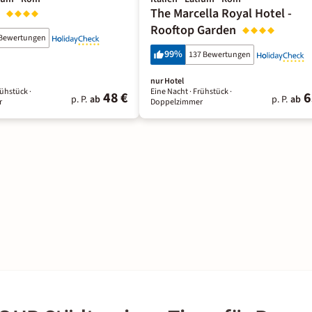
i
The Marcella Royal Hotel -
Rooftop Garden
 Bewertungen
99
%
137 Bewertungen
nur Hotel
rühstück
·
Eine Nacht
· Frühstück
·
48 €
6
p. P.
ab
p. P.
ab
r
Doppelzimmer