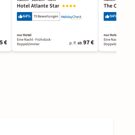
Hotel Atlante Star
The Cross
64
%
94
%
79 Bewertungen
42 Bewer
nur Hotel
nur Hotel
Eine Nacht
· Frühstück
·
Eine Nacht
· Ohne Ve
5 €
97 €
p. P.
ab
Doppelzimmer
Doppelzimmer