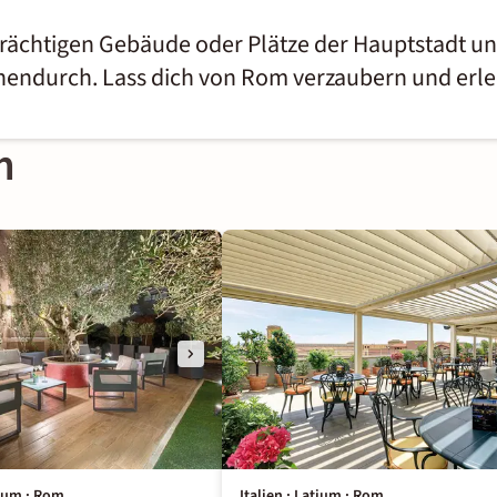
strächtigen Gebäude oder Plätze der Hauptstadt u
schendurch. Lass dich von Rom verzaubern und erl
m
tium · Rom
Italien · Latium · Rom