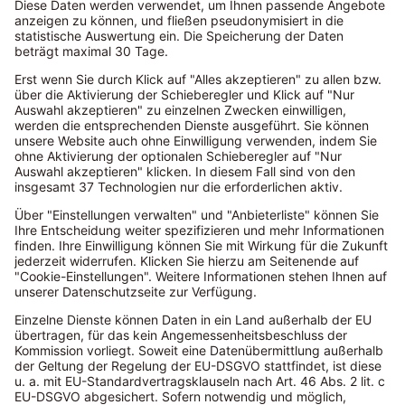
(Anzahl)
Ø-Preis für
1,90 €
2,50 €
eine Kugel Eis
Ø-Preis für
5,95 €
6,00 €
eine Margarita
DERTOUR
Destination
67
65
Battle Score
Die hinzugefügten Kategorien haben das Top-5-Ranking
noch einmal ordentlich durcheinandergebracht. Die Pole
Position besetzt nun Teneriffa. Besonders punkten konnte
die Kanareninsel mit ihren vielen Sonnenstunden und relativ
hohen Temperaturen in der Nebensaison. Sizilien landet auf