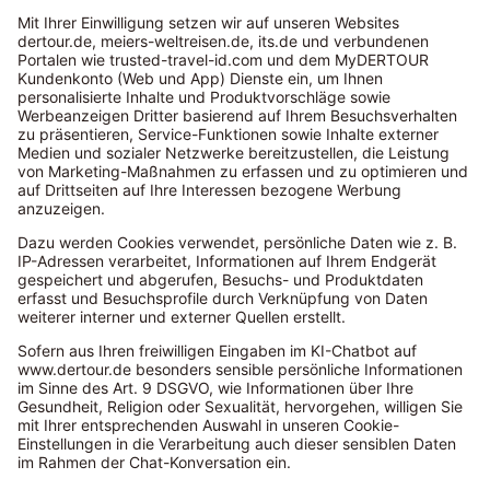
Max-
Temperatur
19
12
in °C (Januar)
Trinkwasser-
qualität
94,8
97,8
(EPI Score)
Geläufigkeit
Mittlere
Mittlere
von
Kenntnisse
Kenntnisse
Englisch
Bars/Clubs
260
525
(Anzahl)
Safety Index
73,1
54,8
Surfschulen
12
56