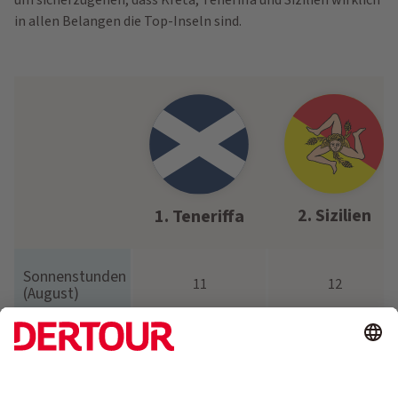
um sicherzugehen, dass Kreta, Teneriffa und Sizilien wirklich
in allen Belangen die Top-Inseln sind.
2. Sizilien
1. Teneriffa
Sonnenstunden
11
12
(August)
Sonnenstunden
10
6
(Januar)