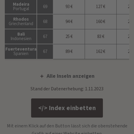
Madeira
69
93 €
127 €
213
Portugal
Rhodos
68
94 €
160 €
228
Griechenland
Bali
67
25 €
83 €
217
Indonesien
Fuerteventura
67
89 €
162 €
213
Spanien
Alle Inseln anzeigen
Stand der Datenerhebung: 1.11.2023
</> Index einbetten
Mit einem Klick auf den Button lässt sich die obenstehende
Grafik auf einer Website einbetten.