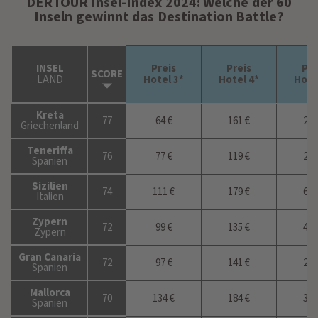
DERTOUR Insel-Index 2024: Welche der 60
Inseln gewinnt das Destination Battle?
INSEL
Preis
Preis
Pre
SCORE
LAND
Hotel 3*
Hotel 4*
Hote
Kreta
77
64 €
161 €
268
Griechenland
Teneriffa
76
77 €
119 €
233
Spanien
Sizilien
74
111 €
179 €
684
Italien
Zypern
72
99 €
135 €
478
Zypern
Gran Canaria
72
97 €
141 €
208
Spanien
Mallorca
70
134 €
184 €
331
Spanien