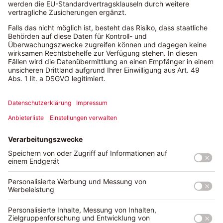
Platz zwei. Auch Zypern macht einen ordentlichen Satz nach
vorn. Günstige Eiskugelpreise, viele Sonnenstunden im
Winter sowie ein moderater Margarita-Preis katapultieren
die Insel von Platz 5 auf Platz 3.
Inselhopping: Was steckt hinter dem
Reisetrend?
Wieso sich für eine Insel entscheiden? Der neue Reisetrend
Inselhopping ermöglicht es, gleich mehrere Trauminseln
während eines Trips zu besuchen. Dabei reisen Urlauber mit
Flugzeug oder Fähre von Insel zu Insel, um möglichst viel
vom gewählten Reiseland kennenzulernen. Besonders
beliebt für Inselhopping sind unter anderem die karibischen
und südostasiatischen Inselgruppen. Innerhalb Europas