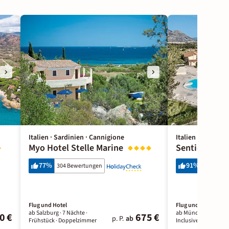
Italien · Sardinien · Cannigione
Italien · Sardinie
Myo Hotel Stelle Marine
Sentido Oros
77
%
91
%
304 Bewertungen
603 Bewe
Flug und Hotel
Flug und Hotel
ab Salzburg ·
7 Nächte
·
ab München ·
7 Näch
0 €
675 €
p. P.
ab
Frühstück
· Doppelzimmer
Inclusive
· Doppelzi