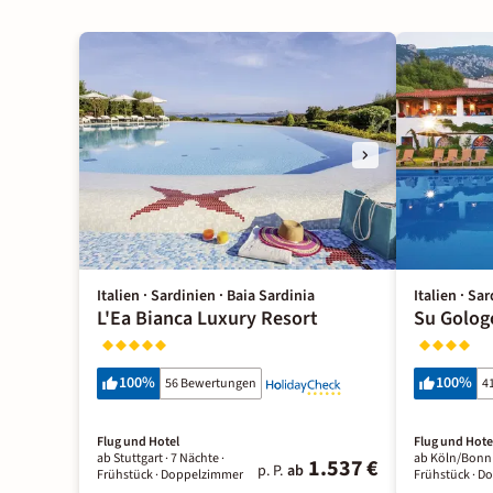
Italien · Sardinien · Baia Sardinia
Italien · Sa
L'Ea Bianca Luxury Resort
Su Golog
100
%
100
%
56 Bewertungen
4
Flug und Hotel
Flug und Hote
ab Stuttgart ·
7 Nächte
·
ab Köln/Bonn
1.537 €
p. P.
ab
Frühstück
· Doppelzimmer
Frühstück
· D