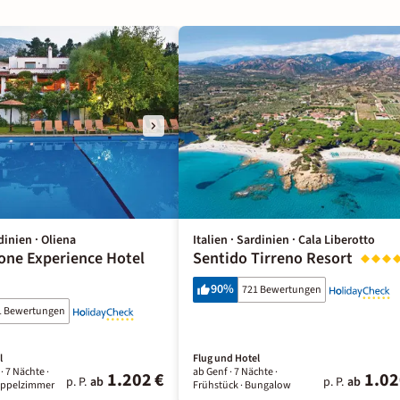
rdinien · Oliena
Italien · Sardinien · Cala Liberotto
one Experience Hotel
Sentido Tirreno Resort
90
%
721 Bewertungen
1 Bewertungen
l
Flug und Hotel
 ·
7 Nächte
·
ab Genf ·
7 Nächte
·
1.202 €
1.02
p. P.
ab
p. P.
ab
oppelzimmer
Frühstück
· Bungalow