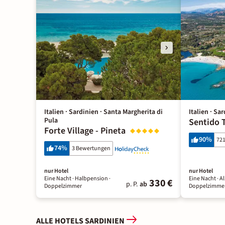
Italien · Sardinien · Santa Margherita di
Italien · Sa
Pula
Sentido 
Forte Village - Pineta
90
%
72
74
%
3 Bewertungen
nur Hotel
nur Hotel
Eine Nacht
· Halbpension
·
Eine Nacht
· Al
330 €
p. P.
ab
Doppelzimmer
Doppelzimme
ALLE HOTELS SARDINIEN