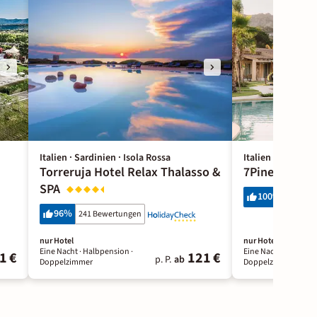
Italien · Sardinien · Isola Rossa
Italien · Sardini
Torreruja Hotel Relax Thalasso &
7Pines Resor
SPA
100
%
12 Bewe
96
%
241 Bewertungen
nur Hotel
nur Hotel
Eine Nacht
· Halbpension
·
Eine Nacht
· Frühstü
1 €
121 €
p. P.
ab
Doppelzimmer
Doppelzimmer