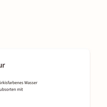
ur
ürkisfarbenes Wasser
aubsorten mit