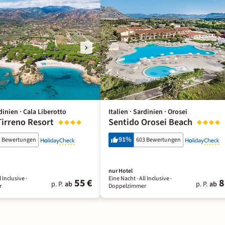
rdinien · Cala Liberotto
Italien · Sardinien · Orosei
Tirreno Resort
Sentido Orosei Beach
91
%
1 Bewertungen
603 Bewertungen
nur Hotel
l Inclusive
·
Eine Nacht
· All Inclusive
·
55 €
8
p. P.
ab
p. P.
ab
r
Doppelzimmer