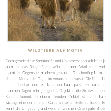
WILDTIERE ALS MOTIV
Doch gerade diese Spontanität und Unvorhersehbarkeit ist es ja
auch, die das Fotografieren während einer Safari so reizvoll
macht. Im Gegensatz zu einem geplanten Fotoshooting ist man
sich der Motive des Tages im Voraus nie bewusst. Die Natur ist
unberechenbar und es kann durchaus passieren, dass an
manchen Tagen kein geeignetes Objekt in die Sichtweite der
Kamera kommt. In einem fremden Gebiet ist es deshalb
wichtig, einen erfahrenen Guide an seiner Seite zu haben. Er
kennt die Umgebung und weiß, an welchen Orten gute Bilder