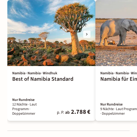
Namibia · Namibia · Windhuk
Namibia · Namibia · Wi
Best of Namibia Standard
Namibia für Ein
Nur Rundreise
12 Nächte
· Laut
Nur Rundreise
Programm
·
9 Nächte
· Laut Progra
2.788 €
p. P.
ab
Doppelzimmer
· Doppelzimmer