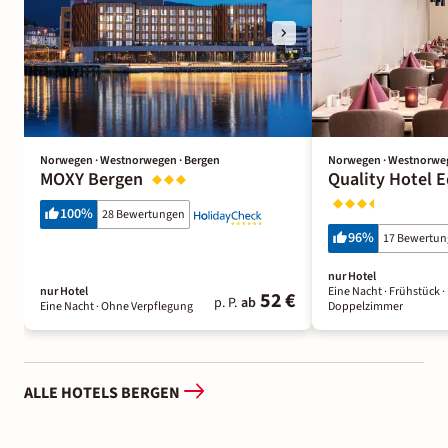
Norwegen · Westnorwegen · Bergen
Norwegen · Westnorweg
MOXY Bergen
Quality Hotel 
100
%
28 Bewertungen
96
%
17 Bewertu
nur Hotel
nur Hotel
Eine Nacht
· Frühstück
·
52 €
p. P.
ab
Eine Nacht
· Ohne Verpflegung
Doppelzimmer
ALLE HOTELS BERGEN