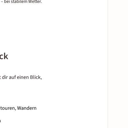
– bei stabilem Wetter.
ick
dir auf einen Blick,
tstouren, Wandern
n