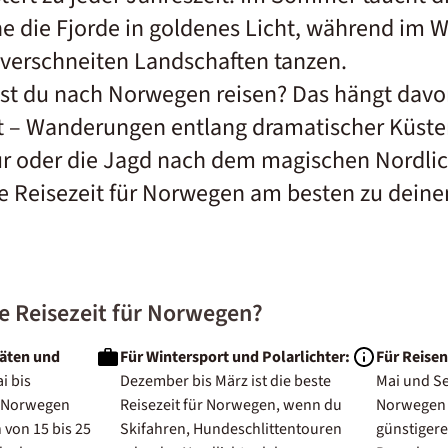
e die Fjorde in goldenes Licht, während im W
r verschneiten Landschaften tanzen.
st du nach Norwegen reisen? Das hängt davo
 – Wanderungen entlang dramatischer Küsten
r oder die Jagd nach dem magischen Nordlic
Reisezeit für Norwegen am besten zu deine
te Reisezeit für Norwegen?
täten und
Für Wintersport und Polarlichter:
Für Reise
i bis
Dezember bis März ist die beste
Mai und Se
n Norwegen
Reisezeit für Norwegen, wenn du
Norwegen 
von 15 bis 25
Skifahren, Hundeschlittentouren
günstigere