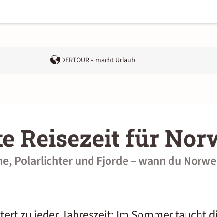
DERTOUR – macht Urlaub
te Reisezeit für No
ne, Polarlichter und Fjorde – wann du Norw
ert zu jeder Jahreszeit: Im Sommer taucht d