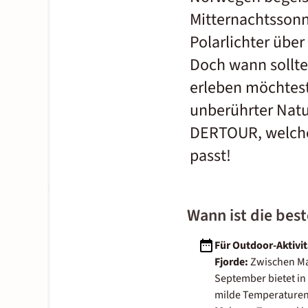
Mitternachtssonn
Polarlichter übe
Doch wann sollte
erleben möchtest
unberührter Natu
DERTOUR, welche 
passt!
Wann ist die bes
Für Outdoor-Aktivi
Fjorde:
Zwischen Ma
September bietet i
milde Temperaturen 