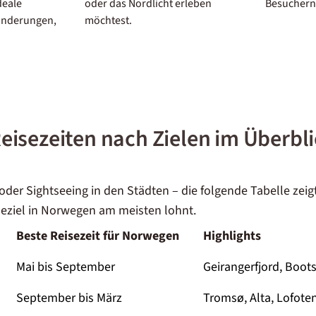
deale
oder das Nordlicht erleben
Besuchern 
anderungen,
möchtest.
isezeiten nach Zielen im Überbl
oder Sightseeing in den Städten – die folgende Tabelle zeigt 
seziel in Norwegen am meisten lohnt.
Beste Reisezeit für Norwegen
Highlights
Mai bis September
Geirangerfjord, Boo
September bis März
Tromsø, Alta, Lofote