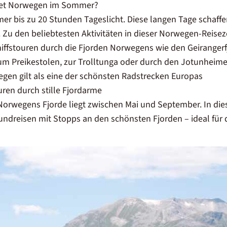
etet Norwegen im Sommer?
r bis zu 20 Stunden Tageslicht. Diese langen Tage schaff
 Zu den beliebtesten Aktivitäten in dieser Norwegen-Reiseze
hiffstouren durch die
Fjorden Norwegens
wie den Geirangerf
 zum Preikestolen, zur Trolltunga oder durch den Jotunheim
vegen gilt als eine der schönsten Radstrecken Europas
uren durch stille Fjordarme
r Norwegens Fjorde liegt zwischen Mai und September. In di
undreisen
mit Stopps an den schönsten Fjorden – ideal für