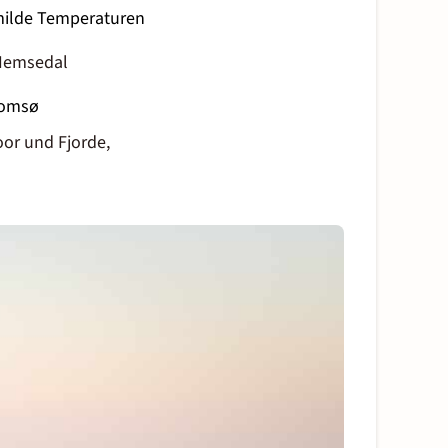
 milde Temperaturen
 Hemsedal
Tromsø
oor und Fjorde,