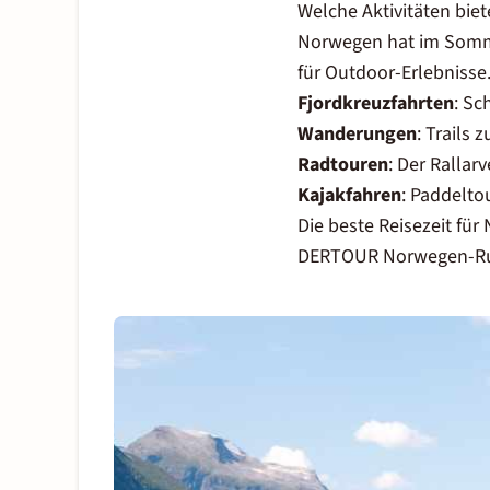
Welche Aktivitäten bi
Norwegen hat im Somme
für Outdoor-Erlebnisse.
Fjordkreuzfahrten
: Sc
Wanderungen
: Trails
Radtouren
: Der Rallar
Kajakfahren
: Paddelto
Die beste Reisezeit fü
DERTOUR
Norwegen-R