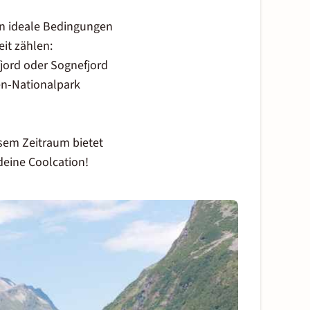
en ideale Bedingungen
it zählen:
jord oder Sognefjord
en-Nationalpark
esem Zeitraum bietet
 deine
Coolcation
!