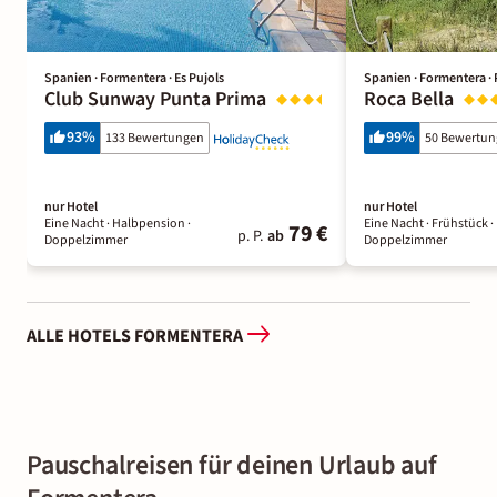
Spanien · Formentera · Es Pujols
Spanien · Formentera · 
Club Sunway Punta Prima
Roca Bella
93
%
99
%
133 Bewertungen
50 Bewertu
nur Hotel
nur Hotel
Eine Nacht
· Halbpension
·
Eine Nacht
· Frühstück
·
79 €
p. P.
ab
Doppelzimmer
Doppelzimmer
ALLE HOTELS FORMENTERA
Pauschalreisen für deinen Urlaub auf