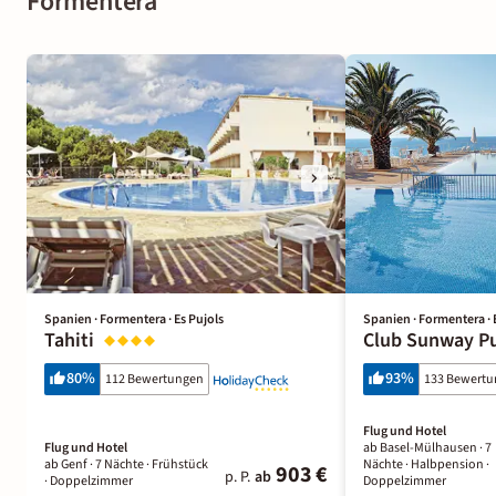
Formentera
Spanien · Formentera · Es Pujols
Spanien · Formentera · 
Tahiti
Club Sunway P
80
%
93
%
112 Bewertungen
133 Bewert
Flug und Hotel
Flug und Hotel
ab Basel-Mülhausen ·
7
ab Genf ·
7 Nächte
· Frühstück
Nächte
· Halbpension
·
903 €
p. P.
ab
· Doppelzimmer
Doppelzimmer