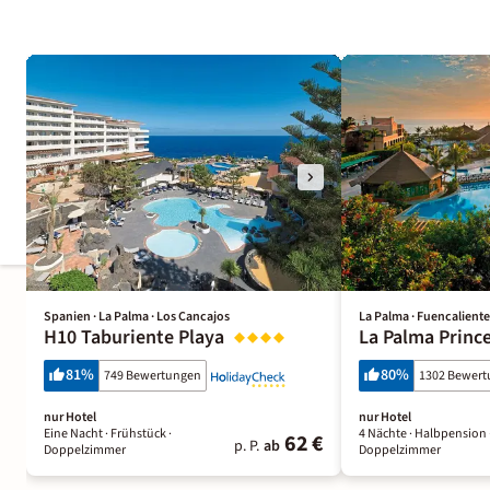
Spanien · La Palma · Los Cancajos
La Palma · Fuencaliente
H10 Taburiente Playa
La Palma Princ
81
%
80
%
749 Bewertungen
1302 Bewer
nur Hotel
nur Hotel
Eine Nacht
· Frühstück
·
4 Nächte
· Halbpension
62 €
p. P.
ab
Doppelzimmer
Doppelzimmer