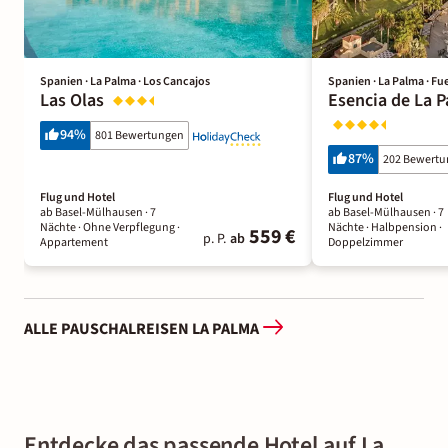
Spanien · La Palma · Los Cancajos
Spanien · La Palma · Fu
Las Olas
Esencia de La P
94
%
801 Bewertungen
87
%
202 Bewert
Flug und Hotel
Flug und Hotel
ab Basel-Mülhausen ·
7
ab Basel-Mülhausen ·
7
Nächte
· Ohne Verpflegung
·
Nächte
· Halbpension
·
559 €
p. P.
ab
Appartement
Doppelzimmer
ALLE PAUSCHALREISEN LA PALMA
Entdecke das passende Hotel auf La