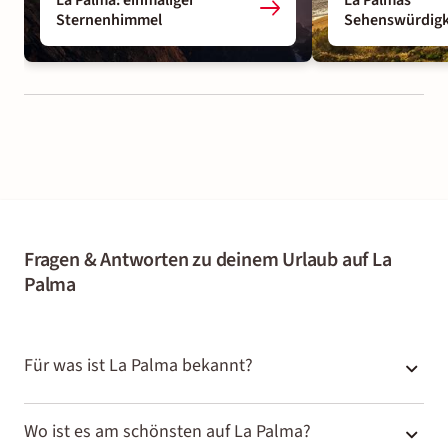
Sternenhimmel
Sehenswürdigk
Fragen & Antworten zu deinem Urlaub auf La
Palma
Für was ist La Palma bekannt?
La Palma ist bekannt für unberührte Natur und
Wo ist es am schönsten auf La Palma?