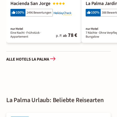
Hacienda San Jorge
La Palma Jardi
100
%
100
%
2496 Bewertungen
388 Bewer
nur Hotel
nur Hotel
Eine Nacht
· Frühstück
·
7 Nächte
· Ohne Verpfl
78 €
p. P.
ab
Appartement
Bungalow
ALLE HOTELS LA PALMA
La Palma Urlaub: Beliebte Reisearten