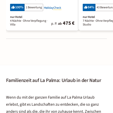
100
%
84
%
1 Bewertung
43 Bewertu
nur Hotel
nur Hotel
4 Nächte
· Ohne Verpflegung
·
7 Nächte
· Ohne Verpfl
475 €
p. P.
ab
Villa
Studio
Familienzeit auf La Palma: Urlaub in der Natur
Wenn du mit der ganzen Familie auf La Palma Urlaub
erlebst, gibt es Landschaften zu entdecken, die so ganz
anders sind als die, die ihr von zuhause kennt. Zwischen