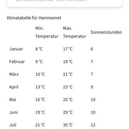
Klimatabelle für Hammamet
Min.
Max.
Sonnenstunden
W
Temperatur
Temperatur
Januar
8 °C
17 °C
6
1
Februar
9 °C
18 °C
7
1
März
10 °C
21 °C
7
1
April
13 °C
23 °C
9
1
Mai
16 °C
25 °C
10
1
Juni
19 °C
29 °C
10
2
Juli
21 °C
30 °C
12
2