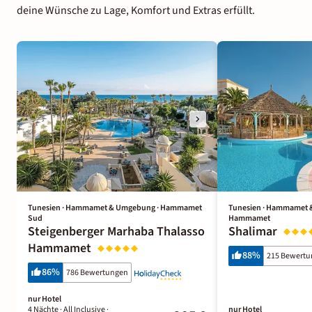
deine Wünsche zu Lage, Komfort und Extras erfüllt.
Tunesien · Hammamet & Umgebung · Hammamet
Tunesien · Hammamet 
Sud
Hammamet
Steigenberger Marhaba Thalasso
Shalimar
Hammamet
88
%
215 Bewert
86
%
786 Bewertungen
nur Hotel
4 Nächte
· All Inclusive
·
nur Hotel