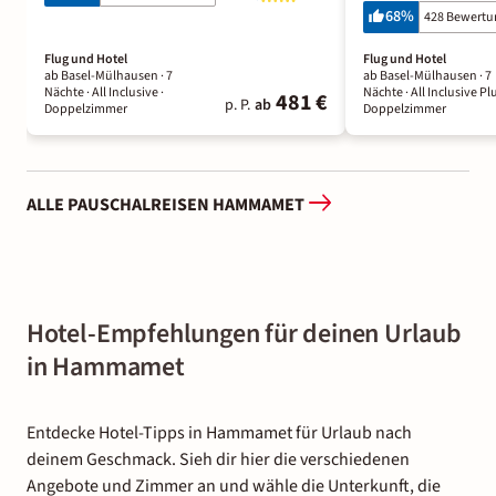
68
%
428 Bewert
Flug und Hotel
Flug und Hotel
ab Basel-Mülhausen ·
7
ab Basel-Mülhausen ·
7
Nächte
· All Inclusive
·
Nächte
· All Inclusive Pl
481 €
p. P.
ab
Doppelzimmer
Doppelzimmer
ALLE PAUSCHALREISEN HAMMAMET
Hotel-Empfehlungen für deinen Urlaub
in Hammamet
Entdecke Hotel-Tipps in Hammamet für Urlaub nach
deinem Geschmack. Sieh dir hier die verschiedenen
Angebote und Zimmer an und wähle die Unterkunft, die