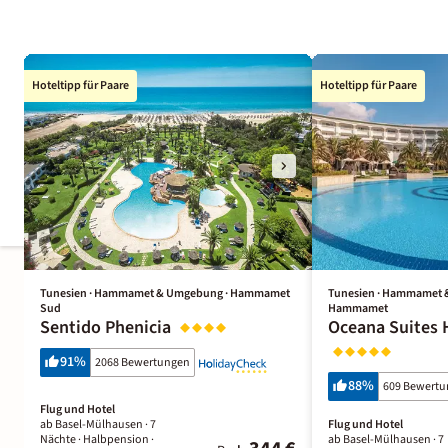
Hoteltipp für Paare
Hoteltipp für Paare
Tunesien · Hammamet & Umgebung · Hammamet
Tunesien · Hammamet 
Sud
Hammamet
Sentido Phenicia
Oceana Suite
91
%
2068 Bewertungen
88
%
609 Bewert
Flug und Hotel
ab Basel-Mülhausen ·
7
Flug und Hotel
Nächte
· Halbpension
·
ab Basel-Mülhausen ·
7