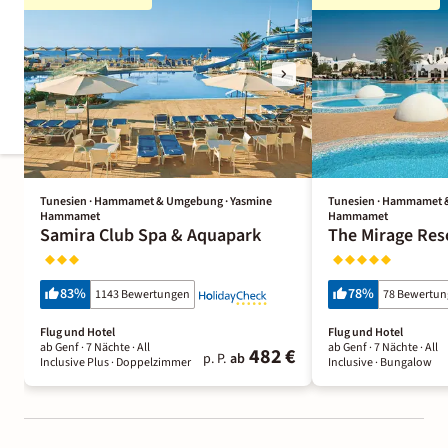
Tunesien · Hammamet & Umgebung · Yasmine
Tunesien · Hammamet 
Hammamet
Hammamet
Samira Club Spa & Aquapark
The Mirage Res
83
%
78
%
1143 Bewertungen
78 Bewertu
Flug und Hotel
Flug und Hotel
ab Genf ·
7 Nächte
· All
ab Genf ·
7 Nächte
· All
482 €
p. P.
ab
Inclusive Plus
· Doppelzimmer
Inclusive
· Bungalow